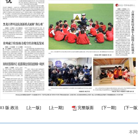
03
版:政法
[
上一版
]
[
上一期
]
完整版面
[
下一期
]
[
下一版
本网