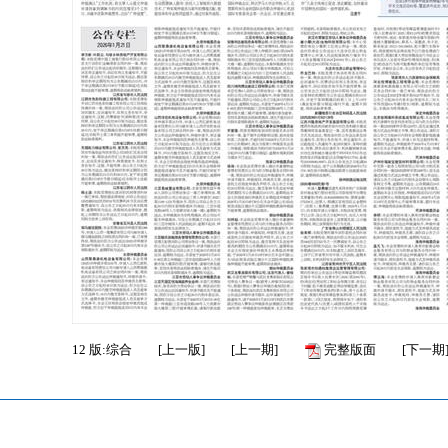
12
版:综合
[
上一版
]
[
上一期
]
完整版面
[
下一期