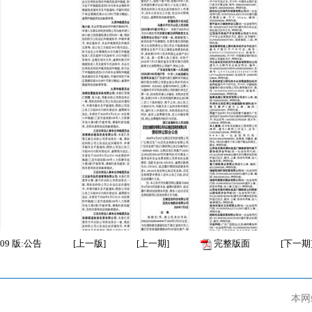
09
版:公告
[
上一版
]
[
上一期
]
完整版面
[
下一期
本网