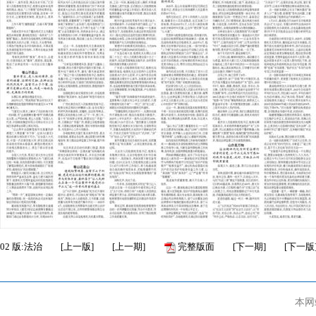
02
版:法治
[
上一版
]
[
上一期
]
完整版面
[
下一期
]
[
下一版
本网