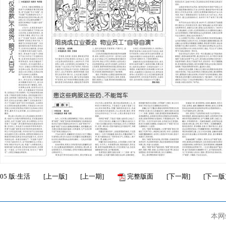
05
版:生活
[
上一版
]
[
上一期
]
完整版面
[
下一期
]
[
下一版
本网