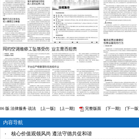
06
版:法律服务·说法
[
上一版
]
[
上一期
]
完整版面
[
下一期
]
[
下一版
内容导航
核心价值观领风尚 遵法守德共促和谐