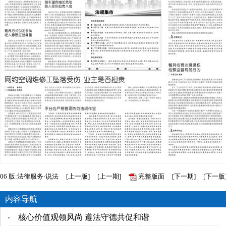
06
版:法律服务·说法
[
上一版
]
[
上一期
]
完整版面
[
下一期
]
[
下一版
内容导航
核心价值观领风尚 遵法守德共促和谐