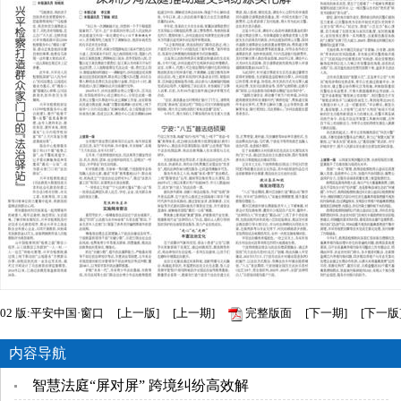
02
版:平安中国·窗口
[
上一版
]
[
上一期
]
完整版面
[
下一期
]
[
下一版
内容导航
智慧法庭“屏对屏” 跨境纠纷高效解