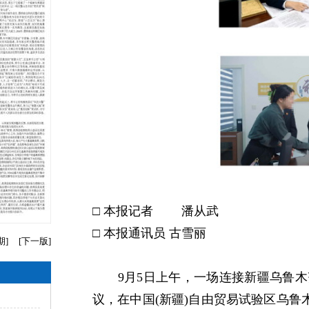
□ 本报记者 潘从武
□ 本报通讯员 古雪丽
期
]
[
下一版
]
9月5日上午，一场连接新疆乌鲁木
议，在中国(新疆)自由贸易试验区乌鲁