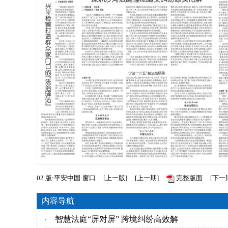
02
版:平安中国·窗口
[
上一版
]
[
上一期
]
完整版面
[
下一
内容导航
智慧法庭“屏对屏” 跨境纠纷高效解