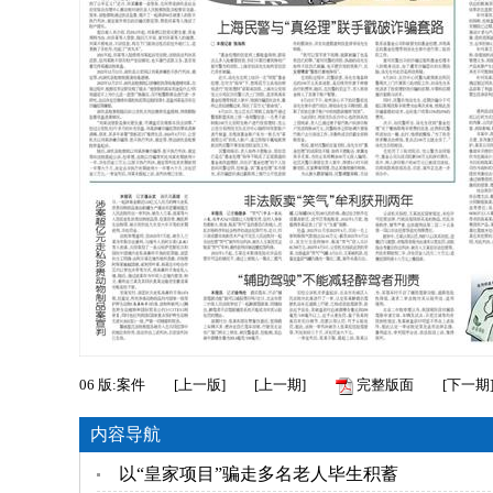
06
版:案件
[
上一版
]
[
上一期
]
完整版面
[
下一期
内容导航
以“皇家项目”骗走多名老人毕生积蓄