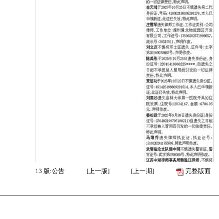
13
版:公告
[
上一版
]
[
上一期
]
完整版面