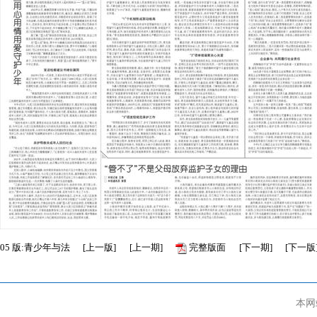
05
版:青少年与法
[
上一版
]
[
上一期
]
完整版面
[
下一期
]
[
下一版
本网