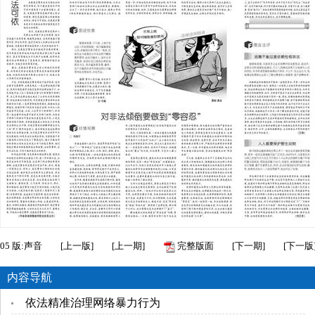
05
版:声音
[
上一版
]
[
上一期
]
完整版面
[
下一期
]
[
下一版
内容导航
依法精准治理网络暴力行为