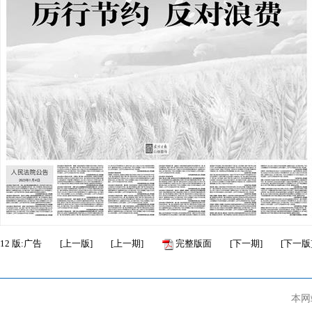
12
版:广告
[
上一版
]
[
上一期
]
完整版面
[
下一期
]
[
下一版
本网