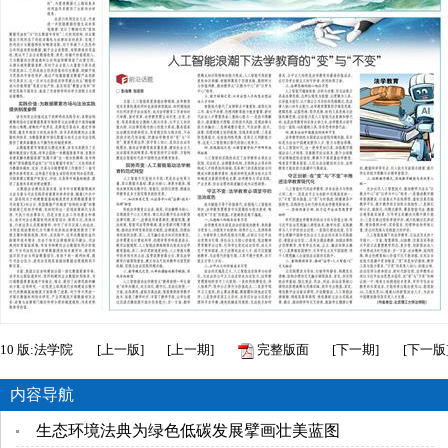
10
版:法学院
[
上一版
]
[
上一期
]
完整版面
[
下一期
]
[
下一版
内容导航
生态环境法典为绿色低碳发展擘画壮美蓝图