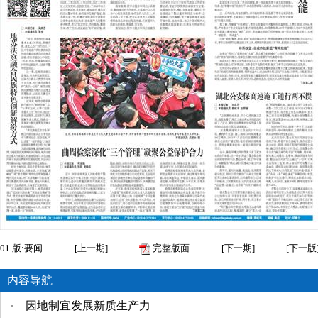
01
版:要闻
[
上一期
]
完整版面
[
下一期
]
[
下一版
内容导航
因地制宜发展新质生产力