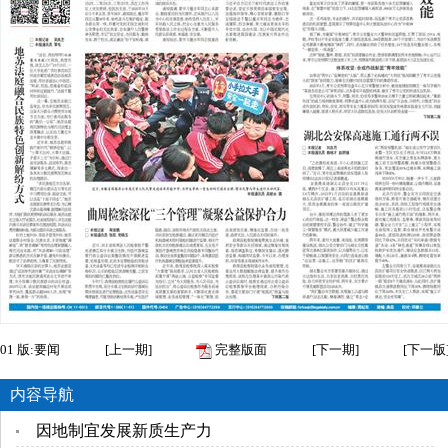
01
版:要闻
[
上一期
]
完整版面
[
下一期
]
[
下一版
内容导航
因地制宜发展新质生产力