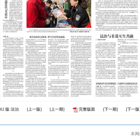
02
版:法治
[
上一版
]
[
上一期
]
完整版面
[
下一期
]
[
下一版
本网