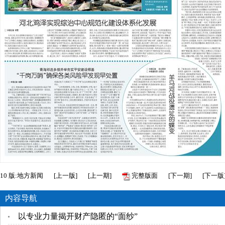
10
版:地方新闻
[
上一版
]
[
上一期
]
完整版面
[
下一期
]
[
下一版
内容导航
以专业力量揭开财产隐匿的“面纱”