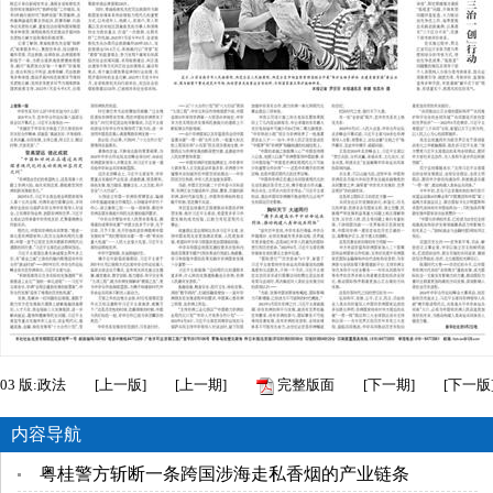
03
版:政法
[
上一版
]
[
上一期
]
完整版面
[
下一期
]
[
下一版
内容导航
粤桂警方斩断一条跨国涉海走私香烟的产业链条