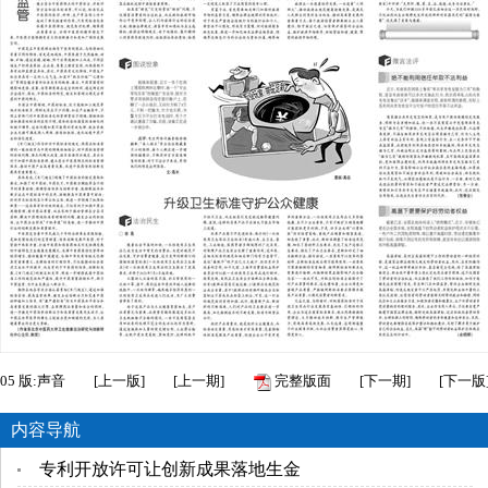
05
版:声音
[
上一版
]
[
上一期
]
完整版面
[
下一期
]
[
下一版
内容导航
专利开放许可让创新成果落地生金