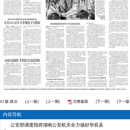
03
版:政法
[
上一版
]
[
上一期
]
完整版面
[
下一期
]
[
下一版
内容导航
公安部调度指挥湖南公安机关全力做好华容县