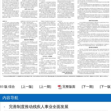
03
版:综合
[
上一版
]
[
上一期
]
完整版面
[
下一期
]
[
下一版
内容导航
完善制度推动残疾人事业全面发展