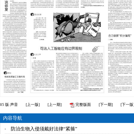
05
版:声音
[
上一版
]
[
上一期
]
完整版面
[
下一期
]
[
下一版
内容导航
防治生物入侵须戴好法律“紧箍”