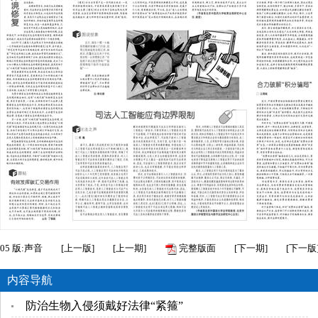
05
版:声音
[
上一版
]
[
上一期
]
完整版面
[
下一期
]
[
下一版
内容导航
防治生物入侵须戴好法律“紧箍”