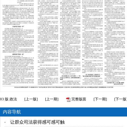
03
版:政法
[
上一版
]
[
上一期
]
完整版面
[
下一期
]
[
下一版
内容导航
让群众司法获得感可感可触