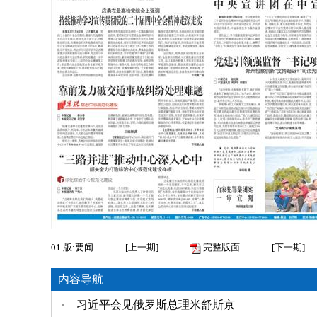
01
版:要闻
[
上一期
]
完整版面
[
下一期
]
内容导航
习近平会见俄罗斯总理米舒斯京