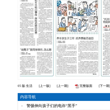
05
版:生活
[
上一版
]
[
上一期
]
完整版面
[
下一期
内容导航
警惕伸向孩子们的电诈“黑手”