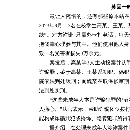
莫因一
最让人惋惜的，还有那些原本站在“被
2023年9月，3名在校学生高某、王某
线”。对方许诺“只需办卡打电话，每天
抱侥幸心理参与其中。他们使用他人身
致一名受害者损失3万余元。
案发后，高某等3人主动投案并认罪
诈骗罪，鉴于高某、王某系初犯、偶犯
院依法判处缓刑；而魏某在取保候审期
法判处实刑。
“这些未成年人本是诈骗犯罪的‘潜在
人痛心。”法官表示，帮助诈骗团伙拨
能构成诈骗共犯或掩饰、隐瞒犯罪所得
据介绍，在处理未成年人涉诈案件时，