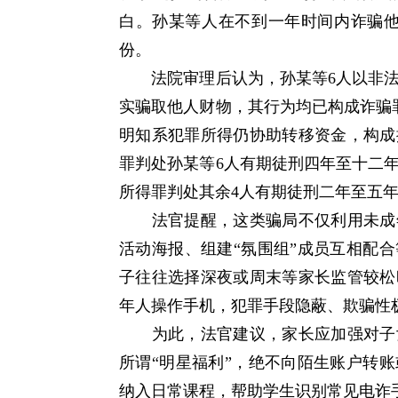
白。孙某等人在不到一年时间内诈骗他
份。
法院审理后认为，孙某等6人以非法
实骗取他人财物，其行为均已构成诈骗
明知系犯罪所得仍协助转移资金，构成
罪判处孙某等6人有期徒刑四年至十二
所得罪判处其余4人有期徒刑二年至五
法官提醒，这类骗局不仅利用未成年
活动海报、组建“氛围组”成员互相配
子往往选择深夜或周末等家长监管较松
年人操作手机，犯罪手段隐蔽、欺骗性
为此，法官建议，家长应加强对子女
所谓“明星福利”，绝不向陌生账户转
纳入日常课程，帮助学生识别常见电诈