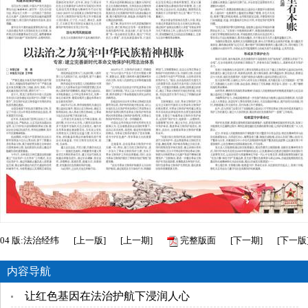
04
版:法治经纬
[
上一版
]
[
上一期
]
完整版面
[
下一期
]
[
下一版
内容导航
让红色基因在法治护航下浸润人心