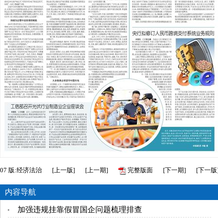
07
版:经济法治
[
上一版
]
[
上一期
]
完整版面
[
下一期
]
[
下一版
内容导航
加强违规挂靠假冒国企问题梳理排查