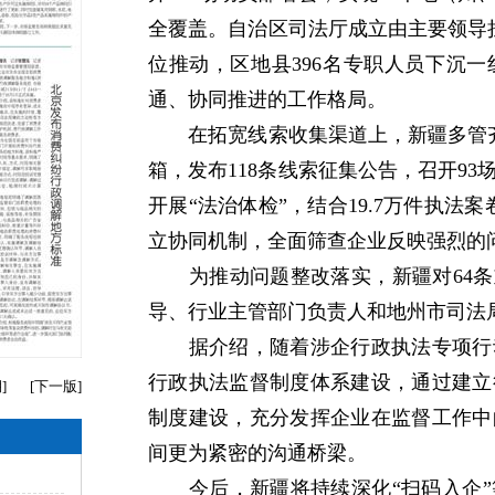
全覆盖。自治区司法厅成立由主要领导
位推动，区地县396名专职人员下沉
通、协同推进的工作格局。
在拓宽线索收集渠道上，新疆多管齐下
箱，发布118条线索征集公告，召开93场
开展“法治体检”，结合19.7万件执法
立协同机制，全面筛查企业反映强烈的
为推动问题整改落实，新疆对64条重
导、行业主管部门负责人和地州市司法
据介绍，随着涉企行政执法专项行动
行政执法监督制度体系建设，通过建立
期
]
[
下一版
]
制度建设，充分发挥企业在监督工作中
间更为紧密的沟通桥梁。
今后，新疆将持续深化“扫码入企”