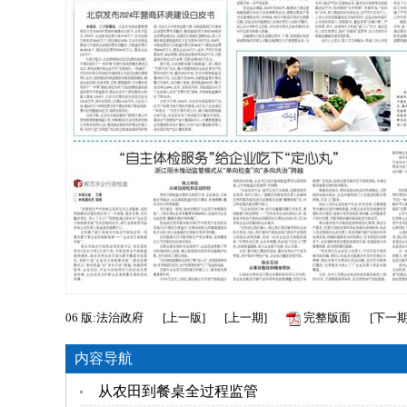
06
版:法治政府
[
上一版
]
[
上一期
]
完整版面
[
下一
内容导航
从农田到餐桌全过程监管