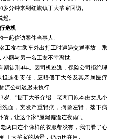
90多分钟来到红旗镇丁大爷家回访。
说起。
行危机
的一起信访案件当事人。
4名工友在乘车外出打工时遭遇交通事故，乘
，小丽与另一名工友不幸离世。
期徒刑4年。因司机逃逸，保险公司拒绝理
承担连带责任，应赔偿丁大爷及其亲属医疗
该物流公司迟迟未执行。
3岁。”据丁大爷介绍，老两口原本由女儿小
泪洗面，突发严重肾病，摘除左肾，落下病
外债，让这个家“屋漏偏逢连夜雨”。
老两口连个像样的衣服都没有，我们看了心
来到丁大爷家的场景，仍历历在目。