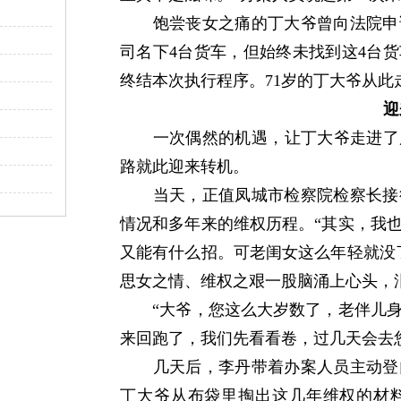
饱尝丧女之痛的丁大爷曾向法院申请
司名下4台货车，但始终未找到这4台
终结本次执行程序。71岁的丁大爷从此
迎
一次偶然的机遇，让丁大爷走进了凤城
路就此迎来转机。
当天，正值凤城市检察院检察长接待
情况和多年来的维权历程。“其实，我
又能有什么招。可老闺女这么年轻就没
思女之情、维权之艰一股脑涌上心头，
“大爷，您这么大岁数了，老伴儿身
来回跑了，我们先看看卷，过几天会去
几天后，李丹带着办案人员主动登门
丁大爷从布袋里掏出这几年维权的材