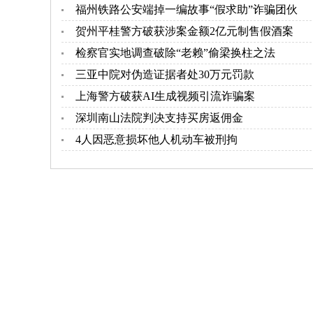
福州铁路公安端掉一编故事“假求助”诈骗团伙
贺州平桂警方破获涉案金额2亿元制售假酒案
检察官实地调查破除“老赖”偷梁换柱之法
三亚中院对伪造证据者处30万元罚款
上海警方破获AI生成视频引流诈骗案
深圳南山法院判决支持买房返佣金
4人因恶意损坏他人机动车被刑拘