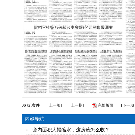
06
版:案件
[
上一版
]
[
上一期
]
完整版面
[
下一期
内容导航
套内面积大幅缩水，这房该怎么收？