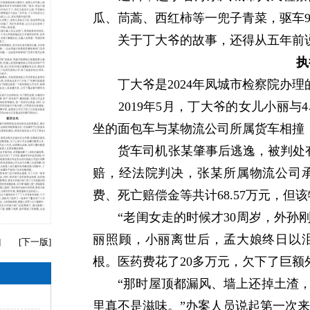
瓜、茼蒿、西红柿等一兜子青菜，驱车
关于丁大爷的故事，还得从五年前
执
丁大爷是2024年凤城市检察院办理
2019年5月，丁大爷的女儿小丽与
坐的面包车与某物流公司所属货车相撞
货车司机张某肇事后逃逸，被判处有
赔，经法院判决，张某所属物流公司
费、死亡赔偿金等共计68.57万元，但
“老闺女走的时候才30周岁，外孙刚
丽照顾，小丽离世后，孟大娘终日以
]
[
下一版
]
根。医药费花了20多万元，欠下了巨额
“那时屋顶都漏风、墙上还掉土渣，
里真不是滋味。”办案人员说起第一次