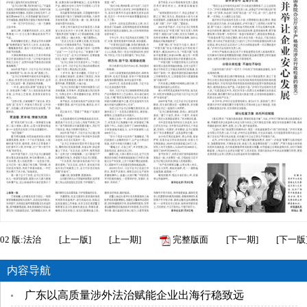
02
版:法治
[
上一版
]
[
上一期
]
完整版面
[
下一期
]
[
下一版
内容导航
广东以高质量涉外法治赋能企业出海行稳致远