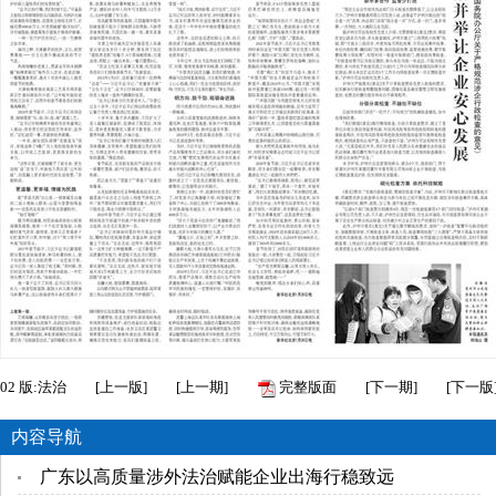
02
版:法治
[
上一版
]
[
上一期
]
完整版面
[
下一期
]
[
下一版
内容导航
广东以高质量涉外法治赋能企业出海行稳致远