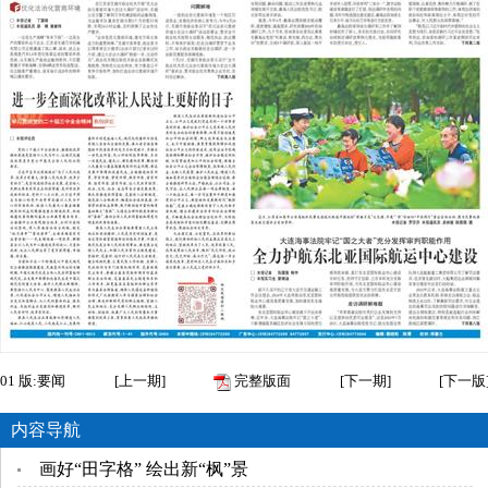
01
版:要闻
[
上一期
]
完整版面
[
下一期
]
[
下一版
内容导航
画好“田字格” 绘出新“枫”景