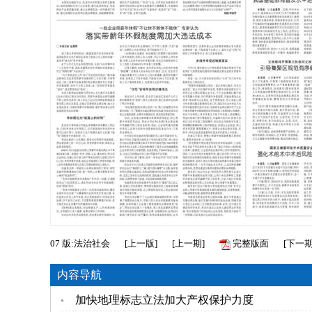
07
版:法治社会
[
上一版
]
[
上一期
]
完整版面
[
下一
内容导航
加快地理标志立法加大产权保护力度