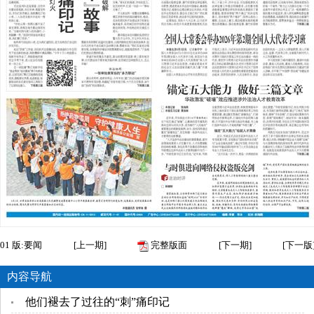
01
版:要闻
[
上一期
]
完整版面
[
下一期
]
[
下一版
内容导航
他们褪去了过往的“刺”痛印记