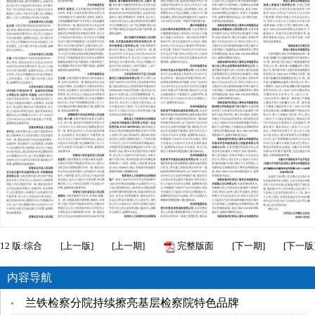
12
版:综合
[
上一版
]
[
上一期
]
完整版面
[
下一期
]
[
下一版
内容导航
兰铁检察分院持续擦亮基层检察院特色品牌