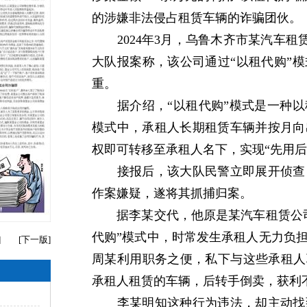
的涉嫌非法侵占租赁车辆的诈骗团伙。
2024年3月，乌鲁木齐市某汽车租赁
大队报案称，该公司通过“以租代购”
重。
据介绍，“以租代购”模式是一种以
模式中，承租人长期租赁车辆并按月向
权即可转移至承租人名下，实现“先用后
接报后，该大队民警立即展开侦查，
作案嫌疑，遂将其抓捕归案。
据李某交代，他原是某汽车租赁公司员
代购”模式中，时常发生承租人无力负
]
[
下一版
]
周某利用职务之便，私下与这些承租人
承租人租赁的车辆，后转手倒卖，获利
李某明知这种行为违法，却主动找到