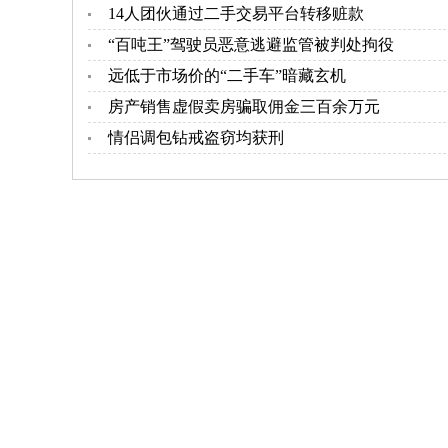
14人团伙通过二手交易平台转移赃款
“百吨王”驾驶员恶意逃避监管被判处拘役
远低于市场价的“二手车”暗藏玄机
房产销售虚假卖房骗取佣金三百余万元
情侣调包钻戒盗窃均获刑