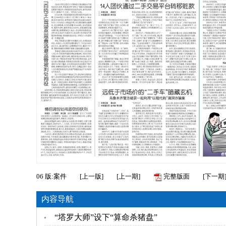
06
版:案件
[
上一版
]
[
上一期
]
完整版面
[
下一期
内容导航
“塔罗大师”设下“算命杀猪盘”