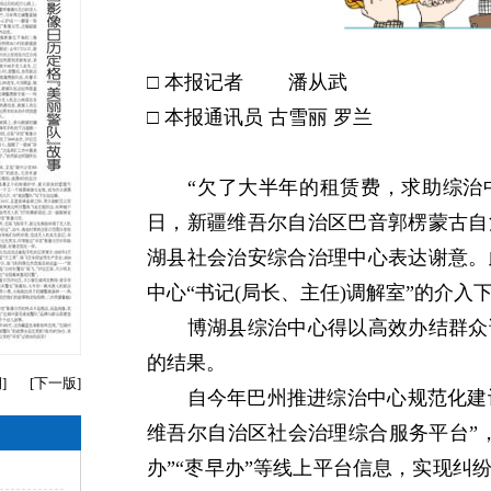
□ 本报记者 潘从武
□ 本报通讯员 古雪丽 罗兰
“欠了大半年的租赁费，求助综治中
日，新疆维吾尔自治区巴音郭楞蒙古自
湖县社会治安综合治理中心表达谢意。
中心“书记(局长、主任)调解室”的介入
博湖县综治中心得以高效办结群众诉
的结果。
期
]
[
下一版
]
自今年巴州推进综治中心规范化建设以
维吾尔自治区社会治理综合服务平台”
办”“枣早办”等线上平台信息，实现纠