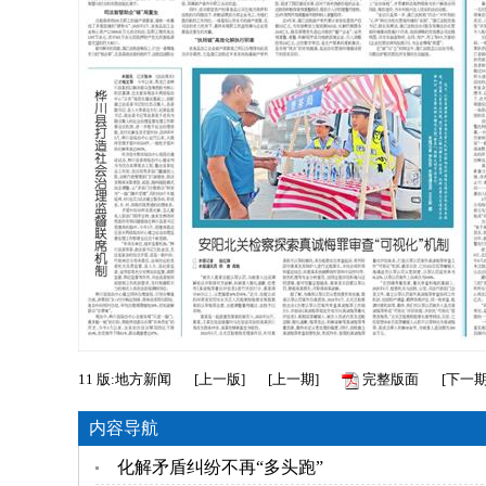
11
版:地方新闻
[
上一版
]
[
上一期
]
完整版面
[
下一
内容导航
化解矛盾纠纷不再“多头跑”