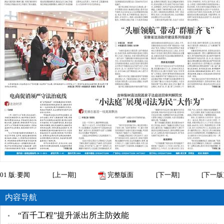
01
版:要闻
[
上一期
]
完整版面
[
下一期
]
[
下一版
内容导航
“百千工程”提升派出所主防效能