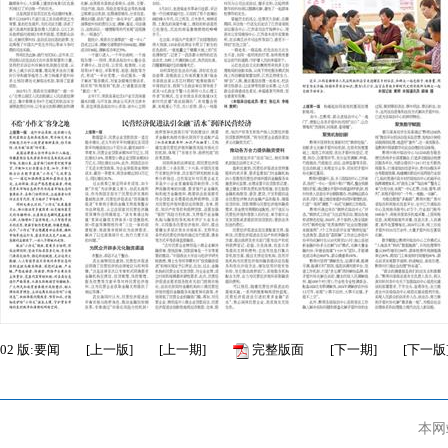
02
版:要闻
[
上一版
]
[
上一期
]
完整版面
[
下一期
]
[
下一版
本网