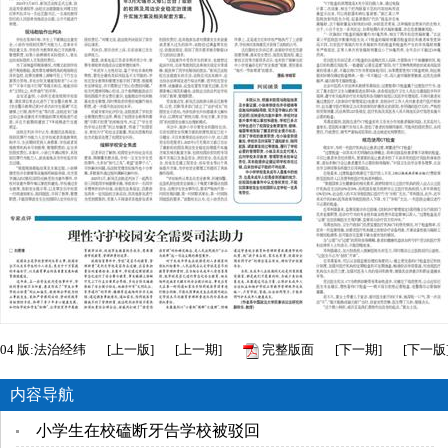
04
版:法治经纬
[
上一版
]
[
上一期
]
完整版面
[
下一期
]
[
下一版
内容导航
小学生在校磕断牙告学校被驳回