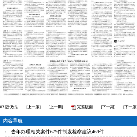
03
版:政法
[
上一版
]
[
上一期
]
完整版面
[
下一期
]
[
下一版
内容导航
去年办理相关案件675件制发检察建议469件