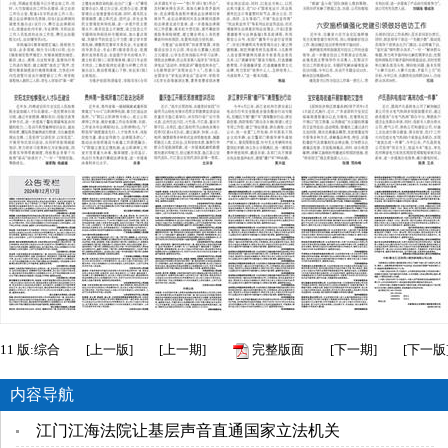
11
版:综合
[
上一版
]
[
上一期
]
完整版面
[
下一期
]
[
下一版
内容导航
江门江海法院让基层声音直通国家立法机关