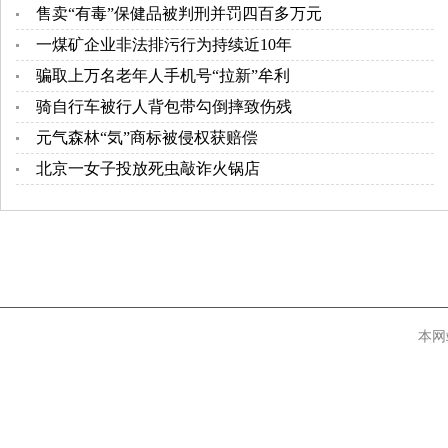
售卖“有毒”保健品被判刑并罚四百多万元
一煤矿企业非法排污行为持续近10年
骗取上万名老年人手机号“拉新”牟利
骑自行车被行人背包带勾倒摔致伤残
元气森林“気”商标被侵权获赔偿
北京一女子投放死虫敲诈火锅店
本网