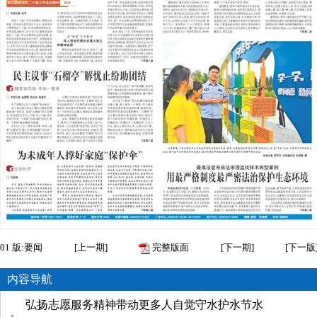
01
版:要闻
[
上一期
]
完整版面
[
下一期
]
[
下一版
内容导航
弘扬志愿服务精神带动更多人自觉守水护水节水