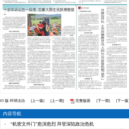
05
版:环球法治
[
上一版
]
[
上一期
]
完整版面
[
下一期
]
[
下一版
内容导航
“机密文件门”愈演愈烈 拜登深陷政治危机