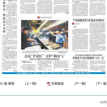
01
版:要闻
[
上一期
]
完整版面
[
下一期
]
[
下一版
本网